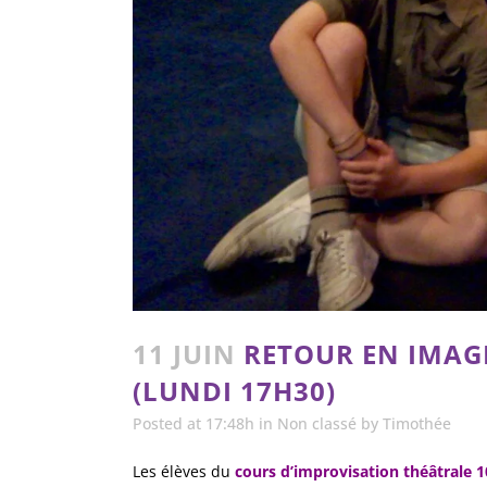
11 JUIN
RETOUR EN IMAGE
(LUNDI 17H30)
Posted at 17:48h
in
Non classé
by
Timothée
Les élèves du
cours d’improvisation théâtrale 1