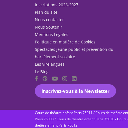
Inscriptions 2026-2027
Plan du site
Nous contacter
Nous Soutenir
Mentions Légales
Politique en matière de Cookies
Spectacles jeune public et prévention du
harcèlement scolaire
Les virelangues
Le Blog
Inscrivez-vous à la Newsletter
Cours de théâtre enfant Paris 75011
/
Cours de théâtre en
Paris 75003
/
Cours de théâtre enfant Paris 75020
/
Cours 
théâtre enfant Paris 75012