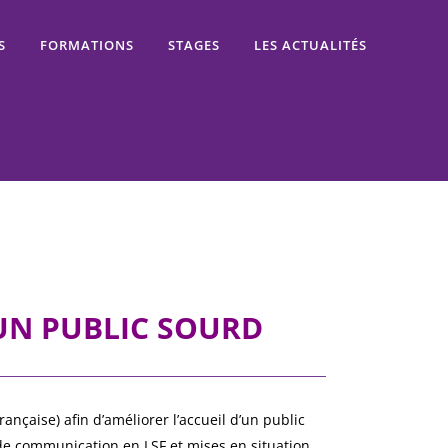
S
FORMATIONS
STAGES
LES ACTUALITÉS
’UN PUBLIC SOURD
ançaise) afin d’améliorer l’accueil d’un public
 de communication en LSF et mises en situation