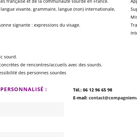
ignes française et de la communauté sourde en France.
Ap
: langue vivante, grammaire, langue (non) internationale,
Sup
Mis
rsonne signante : expressions du visage.
Tra
Int
ic sourd.
t concrètes de rencontres/accueils avec des sourds.
cessibilité des personnes sourdes
 PERSONNALISÉ :
Tél.: 06 12 96 65 98
E-mail:
contact@compagniem