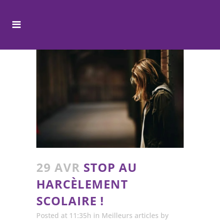
29 AVR
STOP AU
HARCÈLEMENT
SCOLAIRE !
Posted at 11:35h
in
Meilleurs articles
by