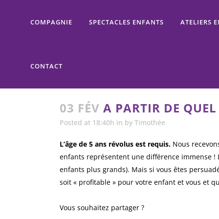
COMPAGNIE
SPECTACLES ENFANTS
ATELIERS 
CONTACT
03 FÉV
A PARTIR DE QUEL
Posted at 18:40h
in
by
Timothée
L’âge de 5 ans révolus est requis.
Nous recevons 
enfants représentent une différence immense ! L’
enfants plus grands). Mais si vous êtes persuadé 
soit « profitable » pour votre enfant et vous et qu
Vous souhaitez partager ?