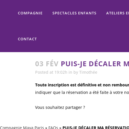
COMPAGNIE
SPECTACLES ENFANTS
ATELIERS 
CONTACT
03 FÉV
PUIS-JE DÉCALER 
Posted at 19:02h
in
by
Timothée
Toute inscription est définitive et non rembou
indiquer que la réservation a été faite à votre n
Vous souhaitez partager ?
Compagnie Maya Paris
»
FAQs
»
PUIS-JE DÉCALER MA RÉSERVATI