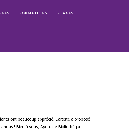
GNES
FORMATIONS
STAGES
Ouvrir/Fermer
...
cette
nfants ont beaucoup apprécié. L’artiste a proposé
boîte
méta.
hez nous ! Bien à vous, Agent de Bibliothèque