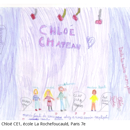
 Chloé CE1, école La Rochefoucauld, Paris 7e