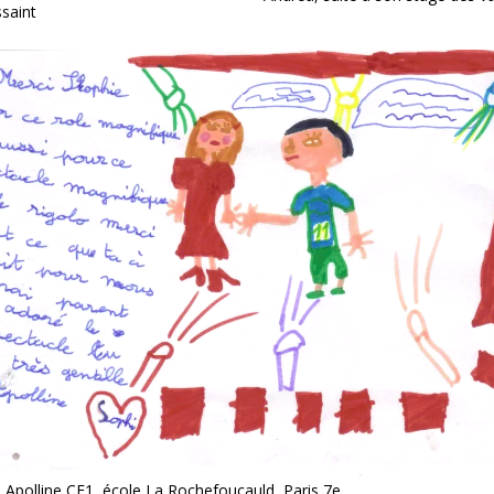
saint
 Apolline CE1, école La Rochefoucauld, Paris 7e