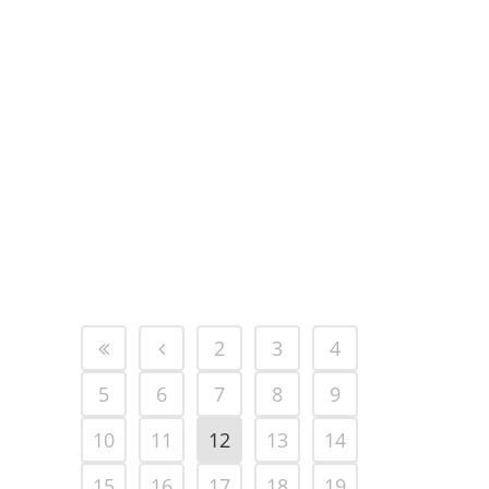
🎭 PARTICIPEZ À NOTRE JEU
CONCOURS ! 🎭 ATELIERS DUO
THÉÂTRE & ÉMOTIONS (4-8 ANS)
Rires, bonne humeur et petits groupes
pour le bien-être de tous...
16 janvier, 2025
2
3
4
5
6
7
8
9
10
11
12
13
14
15
16
17
18
19