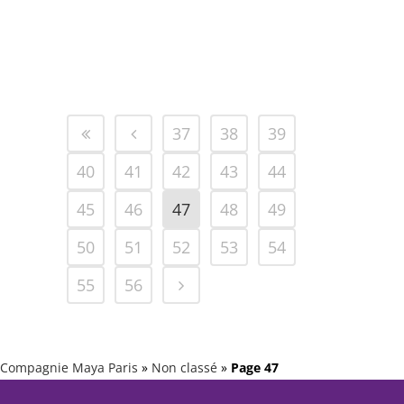
en vidéo...
25 mai, 2020
37
38
39
40
41
42
43
44
45
46
47
48
49
50
51
52
53
54
55
56
Compagnie Maya Paris
»
Non classé
»
Page 47