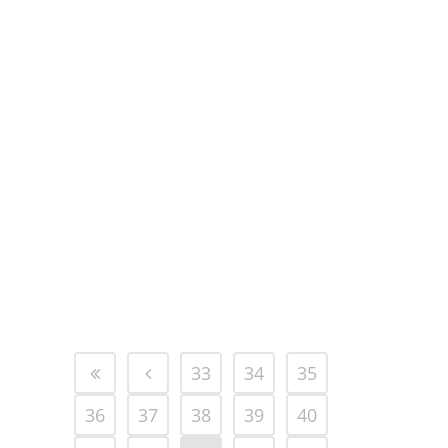
ATELIERS HIP-HOP EN VISIO
OUVERTS ! CONTINUONS À FAIRE
DANSER NOS ENFANTS !
Avis aux amateurs de hip-hop, dans les
rires et la bonne humeur même en
visio ! ...
18 janvier, 2021
33
34
35
36
37
38
39
40